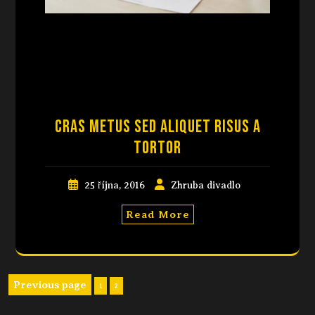
Cras metus sed aliquet risus a
tortor
25 října, 2016
Zhruba divadlo
Read More
Previous page
1
2