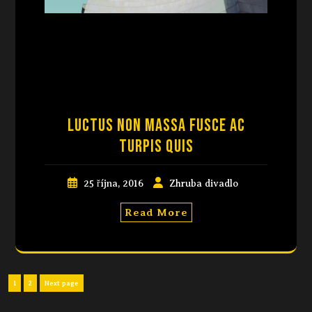
Luctus non massa fusce ac
turpis quis
25 října, 2016
Zhruba divadlo
Read More
1
2
Next page