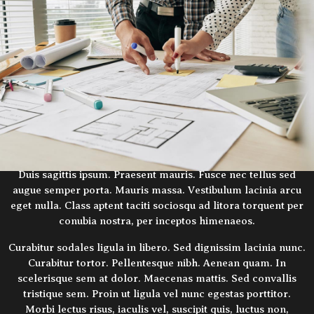
25 října, 2016
Zhruba divadlo
Lorem ipsum dolor sit amet, consectetur adipiscing elit.
Integer nec odio. Praesent libero. Sed cursus ante dapibus
diam. Sed nisi. Nulla quis sem at nibh elementum imperdiet.
Duis sagittis ipsum. Praesent mauris. Fusce nec tellus sed
augue semper porta. Mauris massa. Vestibulum lacinia arcu
eget nulla. Class aptent taciti sociosqu ad litora torquent per
conubia nostra, per inceptos himenaeos.
Curabitur sodales ligula in libero. Sed dignissim lacinia nunc.
Curabitur tortor. Pellentesque nibh. Aenean quam. In
scelerisque sem at dolor. Maecenas mattis. Sed convallis
tristique sem. Proin ut ligula vel nunc egestas porttitor.
Morbi lectus risus, iaculis vel, suscipit quis, luctus non,