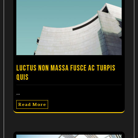
Luctus non massa fusce ac turpis
quis
…
Read More