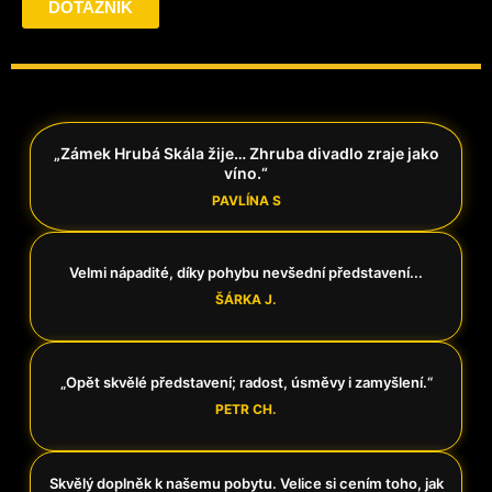
DOTAZNÍK
„Zámek Hrubá Skála žije… Zhruba divadlo zraje jako
víno.“
PAVLÍNA S
Velmi nápadité, díky pohybu nevšední představení...
ŠÁRKA J.
„Opět skvělé představení; radost, úsměvy i zamyšlení.“
PETR CH.
Skvělý doplněk k našemu pobytu. Velice si cením toho, jak