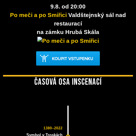
9.8. od 20:00
Po meči a po Smiřici
Valdštejnský sál nad
restaurací
na zámku Hrubá Skála
Časová osa inscenací
1380–2022
Symbol v Troskách