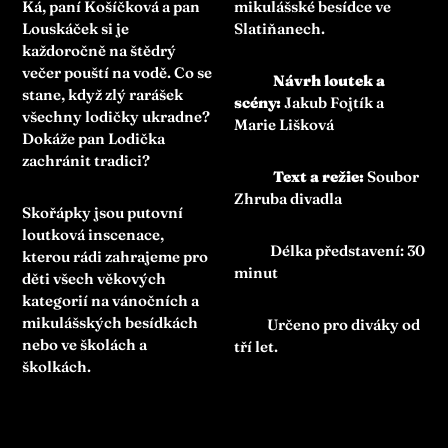
Ká, paní Košíčková a pan
mikulášské besídce ve
Louskáček si je
Slatiňanech.
každoročně na štědrý
večer pouští na vodě. Co se
Návrh loutek a
stane, když zlý rarášek
scény:
Jakub Fojtík a
všechny lodičky ukradne?
Marie Lišková
Dokáže pan Lodička
zachránit tradici?
Text a režie:
Soubor
Zhruba divadla
Skořápky jsou putovní
loutková inscenace,
Délka představení: 30
kterou rádi zahrajeme pro
minut
děti všech věkových
kategorií na vánočních a
mikulášských besídkách
Určeno pro diváky od
nebo ve školách a
tří let.
školkách.