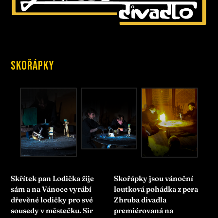
Skořápky
Skřítek pan Lodička žije
Skořápky jsou vánoční
sám a na Vánoce vyrábí
loutková pohádka z pera
dřevěné lodičky pro své
Zhruba divadla
sousedy v městečku. Sir
premiérovaná na